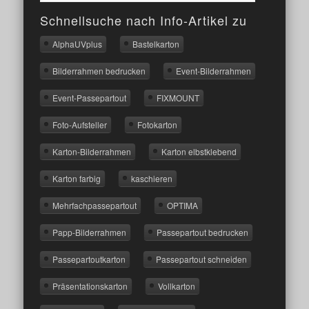
Schnellsuche nach Info-Artikel zu
AlphaUVplus
Bastelkarton
Bilderrahmen bedrucken
Event-Bilderrahmen
Event-Passepartout
FIXMOUNT
Foto-Aufsteller
Fotokarton
Karton-Bilderrahmen
Karton elbstklebend
Karton farbig
kaschieren
Mehrfachpassepartout
OPTIMA
Papp-Bilderrahmen
Passepartout bedrucken
Passepartoutkarton
Passepartout schneiden
Präsentationskarton
Vollkarton