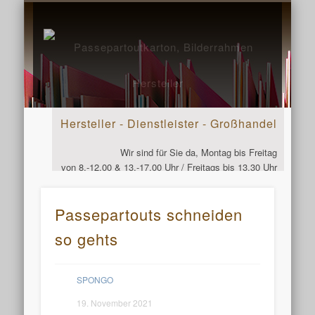
SERVICEPLUS
KUNDEN-INFO
24H-KONTAKT
DOWNLOAD
PRODUKTE
VIDEOS
START
Passepa
Bild
Her
Hersteller - Dienstleister - Großhandel
Wir sind für Sie da, Montag bis Freitag
von 8.-12.00 & 13.-17.00 Uhr / Freitags bis 13.30 Uhr
Telefon: 07961 - 8759250
Passepartouts schneiden
so gehts
SPONGO
19. November 2021