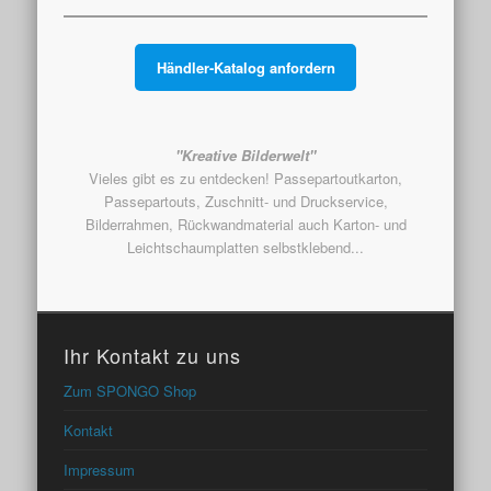
Händler-Katalog anfordern
"Kreative Bilderwelt"
Vieles gibt es zu entdecken! Passepartoutkarton,
Passepartouts, Zuschnitt- und Druckservice,
Bilderrahmen, Rückwandmaterial auch Karton- und
Leichtschaumplatten selbstklebend...
Ihr Kontakt zu uns
Zum SPONGO Shop
Kontakt
Impressum