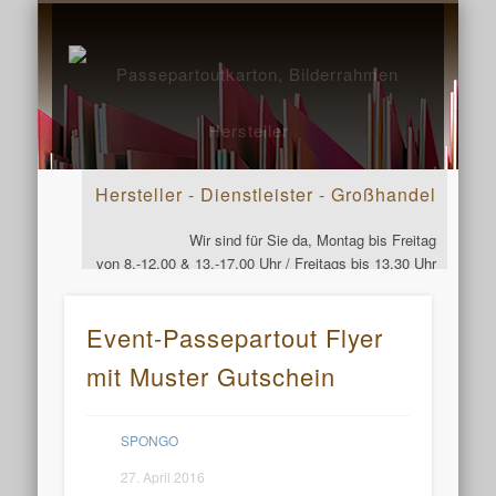
SERVICEPLUS
KUNDEN-INFO
24H-KONTAKT
DOWNLOAD
PRODUKTE
VIDEOS
START
Passepa
Bild
Her
Hersteller - Dienstleister - Großhandel
Wir sind für Sie da, Montag bis Freitag
von 8.-12.00 & 13.-17.00 Uhr / Freitags bis 13.30 Uhr
Telefon: 07961 - 8759250
Event-Passepartout Flyer
mit Muster Gutschein
SPONGO
27. April 2016